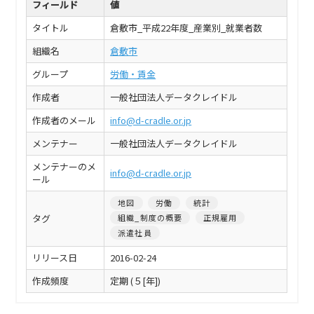
フィールド
値
タイトル
倉敷市_平成22年度_産業別_就業者数
組織名
倉敷市
グループ
労働・賃金
作成者
一般社団法人データクレイドル
作成者のメール
info@d-cradle.or.jp
メンテナー
一般社団法人データクレイドル
メンテナーのメ
info@d-cradle.or.jp
ール
地図
労働
統計
タグ
組織_制度の概要
正規雇用
派遣社員
リリース日
2016-02-24
作成頻度
定期 (５[年])