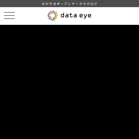
おかやまオープンデータカタログ
HOME
データカタログ
倉敷市_平成22年度_産業別_就業者数
DATA
CATA
データカタログ
データセット名
倉敷市_平成22年度_産業別_就業者
数
平成22年国勢調査産業等基本集計（総務省統計局）産業(大分
類)，従業上の地位(8区分)，男女別15歳以上就業者数をもとに作
成