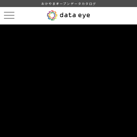
おかやまオープンデータカタログ
HOME
データカタログ
浅口市_観光施設一覧
DATA
CATA
データカタログ
データセット名
浅口市_観光施設一覧
浅口市観光協会事務局がホームページで公開している観光施設
の情報をもとに作成。
組織
浅口市
グループ
運輸・観光