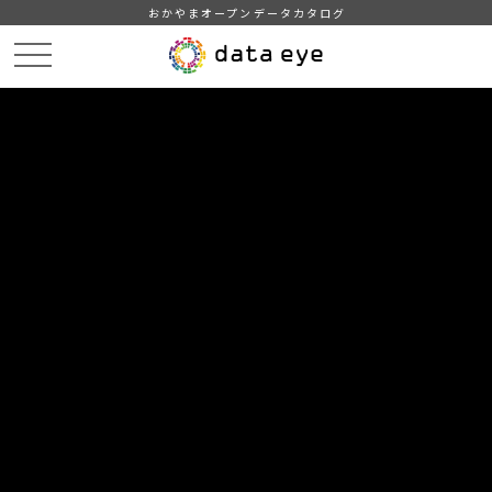
おかやまオープンデータカタログ
HOME
データカタログ
倉敷市_令和3年度_町名別_人口
DATA
CATA
データカタログ
データセット名
倉敷市_令和3年度_町名別_人口
倉敷市がホームページで公開している人口月報（町名別の５歳
区切りの人口及び世帯数）をもとに作成
組織
倉敷市
グループ
人口・世帯