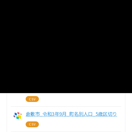
4
個のリソースがあります
まとめてダウンロード
戻る
倉敷市_令和4年3月_町名別人口_5歳区切り
CSV
倉敷市_令和3年12月_町名別人口_5歳区切
り
CSV
倉敷市_令和3年9月_町名別人口_5歳区切り
CSV