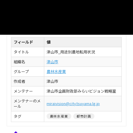
XLSX
このデータセットの情報
フィールド
値
タイトル
津山市_用途別農地転用状況
組織名
津山市
グループ
農林水産業
作成者
津山市
メンテナー
津山市企画財政部みらいビジョン戦略室
メンテナーのメ
miraivision@city.tsuyama.lg.jp
ール
タグ
農林水産業
都市計画