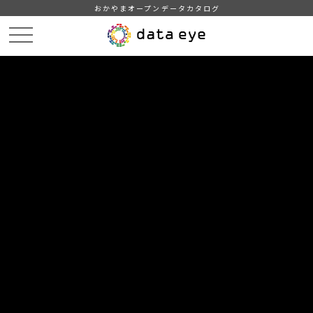
おかやまオープンデータカタログ
HOME
データカタログ
津山市_用途別農地転用状況
DATA
CATA
データカタログ
データセット名
津山市_用途別農地転用状況
津山市統計情報
組織
津山市
グループ
農林水産業