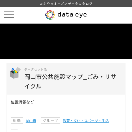
おかやまオープンデータカタログ
HOME
データカタログ
岡山市公共施設マップ_ごみ・リサイクル
DATA
CATA
データカタログ
データセット名
岡山市公共施設マップ_ごみ・リサ
イクル
位置情報など
組織
岡山市
グループ
教育・文化・スポーツ・生活