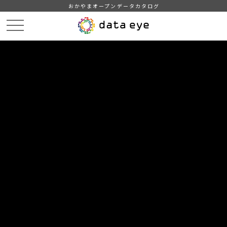
おかやまオープンデータカタログ
HOME
データカタログ
倉敷市_令和3年_感染症
DATA
CATA
データカタログ
データセット名
倉敷市_令和3年_感染症
倉敷市がホームページで公開している「感染症発生動向」をも
とに作成。地区別（倉敷、児島、玉島、水島）および倉敷市内
全域における、1定点あたり患者数
組織
倉敷市
グループ
社会保障・衛生