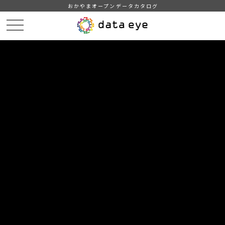
おかやまオープンデータカタログ
HOME
データカタログ
津山市_城西浪漫館入館者数
DATA
CATA
データカタログ
データセット名
津山市_城西浪漫館入館者数
津山市統計情報
組織
津山市
グループ
教育・文化・スポーツ・生活