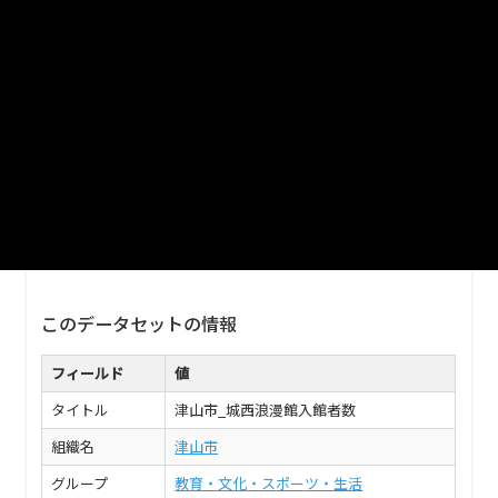
津山市_城西浪漫館入館者数_2015分
_20180206
津山市_城西浪漫館入館者数_2015分_20180206
XLS
津山市_城西浪漫館入館者数_2016分
_20170606
津山市_城西浪漫館入館者数_2016分_20170606
XLSX
このデータセットの情報
フィールド
値
タイトル
津山市_城西浪漫館入館者数
組織名
津山市
グループ
教育・文化・スポーツ・生活