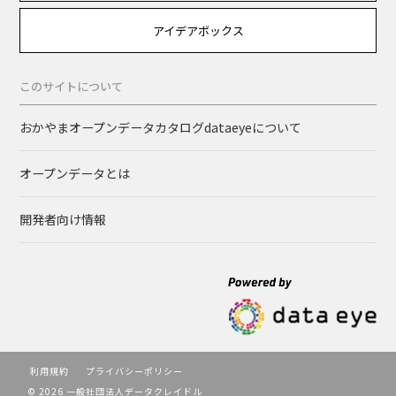
アイデアボックス
このサイトについて
おかやまオープンデータカタログdataeyeについて
オープンデータとは
開発者向け情報
利用規約
プライバシーポリシー
© 2026 一般社団法人データクレイドル