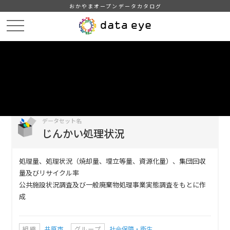
おかやまオープンデータカタログ
HOME
データカタログ
じんかい処理状況
DATA
CATA
データカタログ
データセット名
じんかい処理状況
処理量、処理状況（焼却量、埋立等量、資源化量）、集団回収
量及びリサイクル率
公共施設状況調査及び一般廃棄物処理事業実態調査をもとに作
成
組織
井原市
グループ
社会保障・衛生