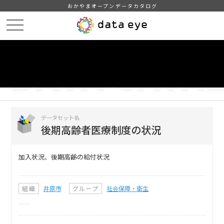
おかやまオープンデータカタログ
HOME
データカタログ
後期高齢者医療制度の状況
DATA
CATA
データカタログ
データセット名
後期高齢者医療制度の状況
加入状況、後期高齢の給付状況
組織
井原市
グループ
社会保障・衛生