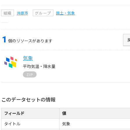
組織
井原市
グループ
国土・気象
1
個のリソースがあります
気象
平均気温・降水量
ZIP
このデータセットの情報
フィールド
値
タイトル
気象