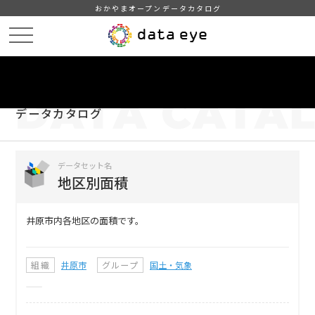
おかやまオープンデータカタログ
HOME
データカタログ
地区別面積
DATA
CATA
データカタログ
データセット名
地区別面積
井原市内各地区の面積です。
組織
井原市
グループ
国土・気象