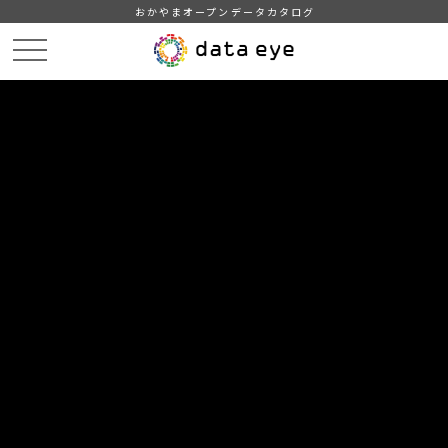
おかやまオープンデータカタログ
HOME
データカタログ
城下小宿糀や（旧苅田家付属町家群）宿泊者数
DATA
CATA
データカタログ
データセット名
城下小宿糀や（旧苅田家付属町家
群）宿泊者数
津山市統計情報
組織
津山市
グループ
教育・文化・スポーツ・生活