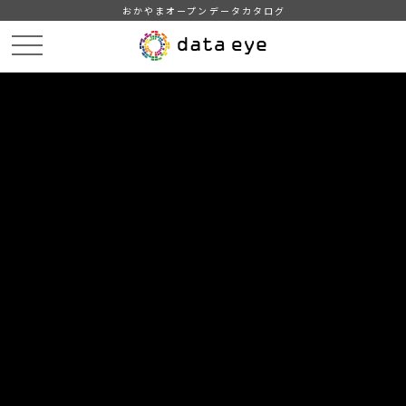
おかやまオープンデータカタログ
HOME
データカタログ
浅口市＿人口＿2021
DATA
CATA
データカタログ
データセット名
浅口市＿人口＿2021
住民基本台帳による地域、年齢別人口
組織
浅口市
グループ
人口・世帯