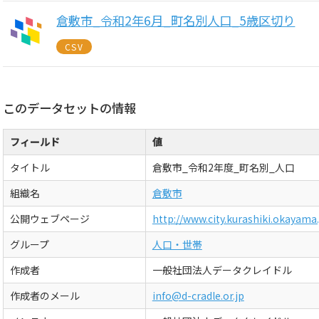
倉敷市_令和2年6月_町名別人口_5歳区切り
CSV
このデータセットの情報
フィールド
値
タイトル
倉敷市_令和2年度_町名別_人口
組織名
倉敷市
公開ウェブページ
http://www.city.kurashiki.okayama
グループ
人口・世帯
作成者
一般社団法人データクレイドル
作成者のメール
info@d-cradle.or.jp