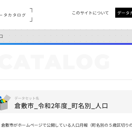
このサイトについて
データ
ータカタログ
口
CATALOG
データセット名
倉敷市_令和2年度_町名別_人口
倉敷市がホームページで公開している人口月報（町名別の５歳区切り