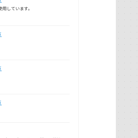
使用しています。
点
。
点
。
点