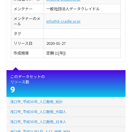
メンテナー
一般社団法人データクレイドル
メンテナーのメ
info@d-cradle.or.jp
ール
タグ
リリース日
2020-01-27
作成頻度
定期 (1[年])
このデータセットの
リソース数
9
浅口市_平成30年_人口動態_総計
浅口市_平成30年_人口動態_外国人
浅口市_平成30年_人口動態_日本人
浅口市_平成31年1月_人口_世帯_総計