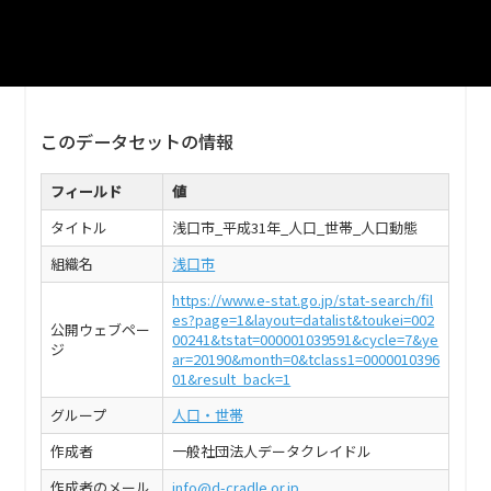
浅口市_平成31年1月_年齢別_人口_日本人
CSV
このデータセットの情報
フィールド
値
タイトル
浅口市_平成31年_人口_世帯_人口動態
組織名
浅口市
https://www.e-stat.go.jp/stat-search/fil
es?page=1&layout=datalist&toukei=002
公開ウェブペー
00241&tstat=000001039591&cycle=7&ye
ジ
ar=20190&month=0&tclass1=0000010396
01&result_back=1
グループ
人口・世帯
作成者
一般社団法人データクレイドル
作成者のメール
info@d-cradle.or.jp