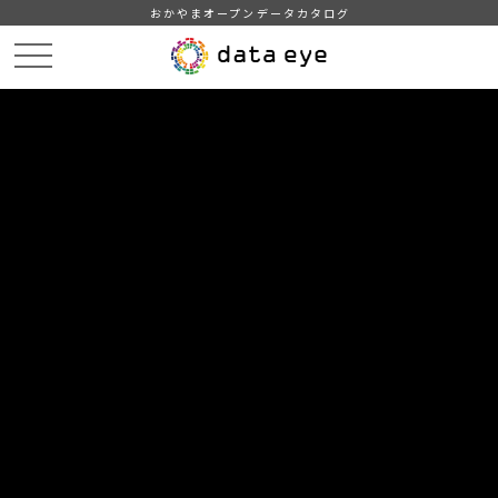
おかやまオープンデータカタログ
HOME
データカタログ
浅口市_平成31年_人口_世帯_人口動態
DATA
CATA
データカタログ
データセット名
浅口市_平成31年_人口_世帯_人口
動態
住民基本台帳に基づく人口、人口動態及び世帯数調査（平成31
年1月1日現在）をもとに作成
組織
浅口市
グループ
人口・世帯